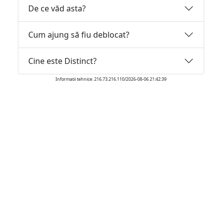
De ce văd asta?
Cum ajung să fiu deblocat?
Cine este Distinct?
Informatii tehnice: 216.73.216.110/2026-08-06 21:42:39