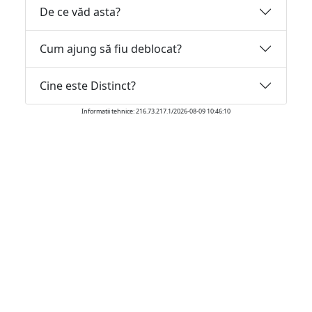
De ce văd asta?
Cum ajung să fiu deblocat?
Cine este Distinct?
Informatii tehnice: 216.73.217.1/2026-08-09 10:46:10