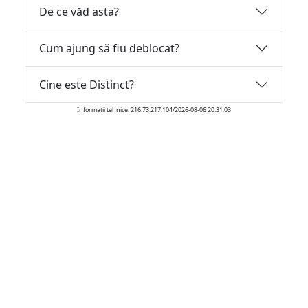
De ce văd asta?
Cum ajung să fiu deblocat?
Cine este Distinct?
Informatii tehnice: 216.73.217.104/2026-08-06 20:31:03