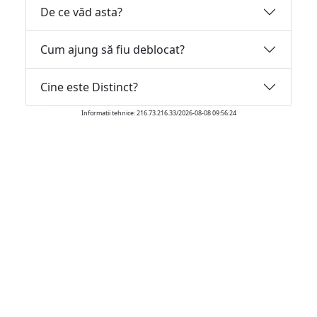
De ce văd asta?
Cum ajung să fiu deblocat?
Cine este Distinct?
Informatii tehnice: 216.73.216.33/2026-08-08 09:56:24