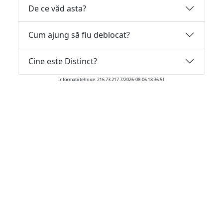
De ce văd asta?
Cum ajung să fiu deblocat?
Cine este Distinct?
Informatii tehnice: 216.73.217.7/2026-08-06 18:36:51