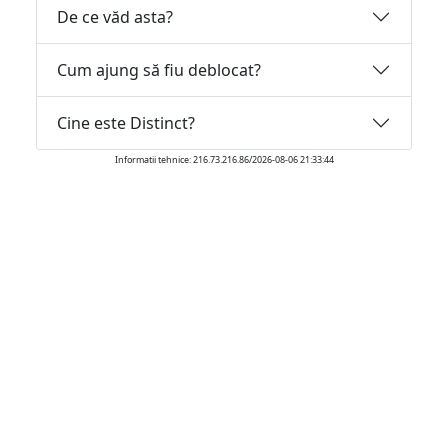
De ce văd asta?
Cum ajung să fiu deblocat?
Cine este Distinct?
Informatii tehnice: 216.73.216.86/2026-08-06 21:33:44