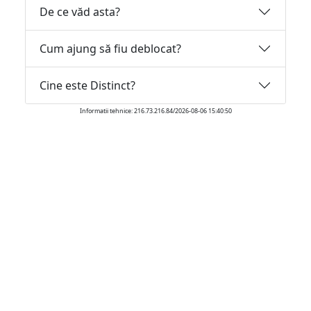
De ce văd asta?
Cum ajung să fiu deblocat?
Cine este Distinct?
Informatii tehnice: 216.73.216.84/2026-08-06 15:40:50