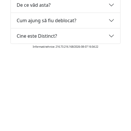
De ce văd asta?
Cum ajung să fiu deblocat?
Cine este Distinct?
Informatii tehnice: 216.73.216.168/2026-08-07 16:04:22