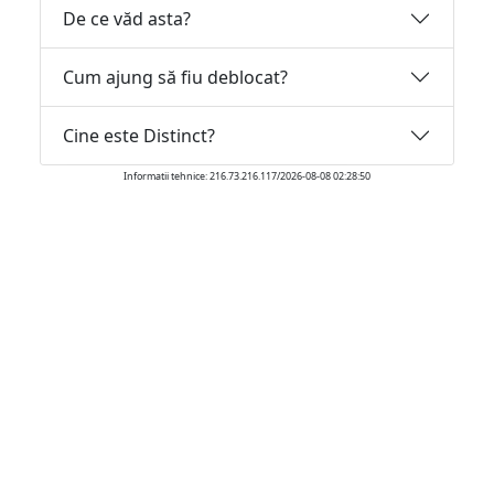
De ce văd asta?
Cum ajung să fiu deblocat?
Cine este Distinct?
Informatii tehnice: 216.73.216.117/2026-08-08 02:28:50