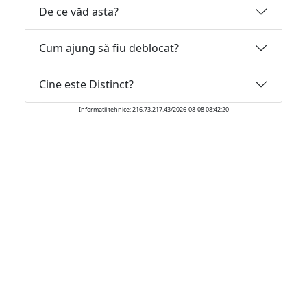
De ce văd asta?
Cum ajung să fiu deblocat?
Cine este Distinct?
Informatii tehnice: 216.73.217.43/2026-08-08 08:42:20