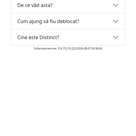
De ce văd asta?
Cum ajung să fiu deblocat?
Cine este Distinct?
Informatii tehnice: 216.73.216.222/2026-08-07 00:38:04