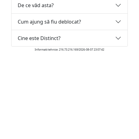
De ce văd asta?
Cum ajung să fiu deblocat?
Cine este Distinct?
Informatii tehnice: 216.73.216.169/2026-08-07 23:07:42