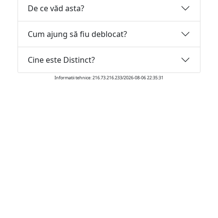
De ce văd asta?
Cum ajung să fiu deblocat?
Cine este Distinct?
Informatii tehnice: 216.73.216.233/2026-08-06 22:35:31