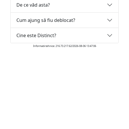
De ce văd asta?
Cum ajung să fiu deblocat?
Cine este Distinct?
Informatii tehnice: 216.73.217.62/2026-08-06 13:47:06