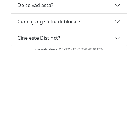
De ce văd asta?
Cum ajung să fiu deblocat?
Cine este Distinct?
Informatii tehnice: 216.73.216.123/2026-08-06 07:12:24