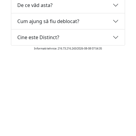
De ce văd asta?
Cum ajung să fiu deblocat?
Cine este Distinct?
Informatii tehnice: 216.73.216.243/2026-08-08 07:54:35