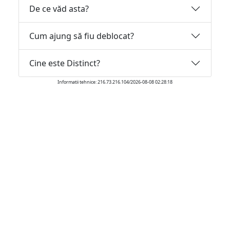
De ce văd asta?
Cum ajung să fiu deblocat?
Cine este Distinct?
Informatii tehnice: 216.73.216.104/2026-08-08 02:28:18