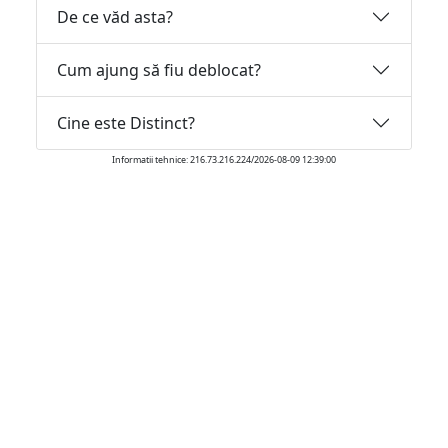
De ce văd asta?
Cum ajung să fiu deblocat?
Cine este Distinct?
Informatii tehnice: 216.73.216.224/2026-08-09 12:39:00