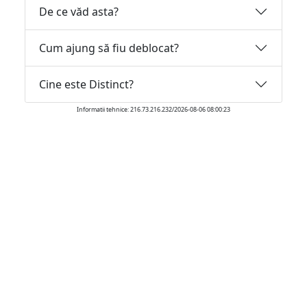
De ce văd asta?
Cum ajung să fiu deblocat?
Cine este Distinct?
Informatii tehnice: 216.73.216.232/2026-08-06 08:00:23