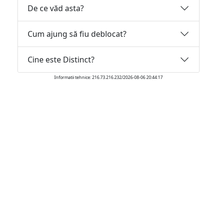
De ce văd asta?
Cum ajung să fiu deblocat?
Cine este Distinct?
Informatii tehnice: 216.73.216.232/2026-08-06 20:44:17