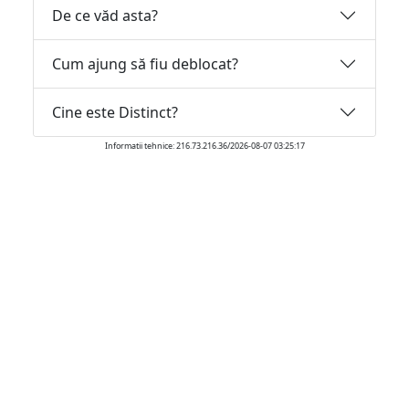
De ce văd asta?
Cum ajung să fiu deblocat?
Cine este Distinct?
Informatii tehnice: 216.73.216.36/2026-08-07 03:25:17