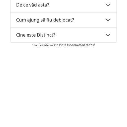
De ce văd asta?
Cum ajung să fiu deblocat?
Cine este Distinct?
Informatii tehnice: 216.73.216.153/2026-08-07 00:17:56