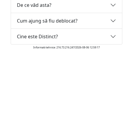
De ce văd asta?
Cum ajung să fiu deblocat?
Cine este Distinct?
Informatii tehnice: 216.73.216.247/2026-08-06 12:59:17