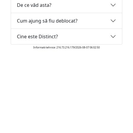
De ce văd asta?
Cum ajung să fiu deblocat?
Cine este Distinct?
Informatii tehnice: 216.73.216.179/2026-08-07 06:02:50