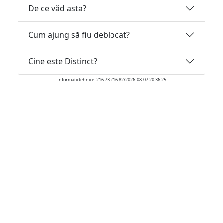
De ce văd asta?
Cum ajung să fiu deblocat?
Cine este Distinct?
Informatii tehnice: 216.73.216.82/2026-08-07 20:36:25