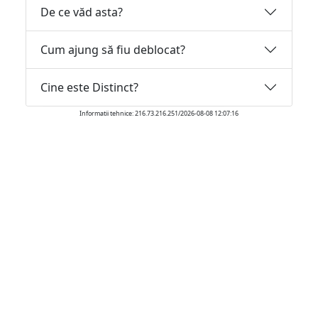
De ce văd asta?
Cum ajung să fiu deblocat?
Cine este Distinct?
Informatii tehnice: 216.73.216.251/2026-08-08 12:07:16