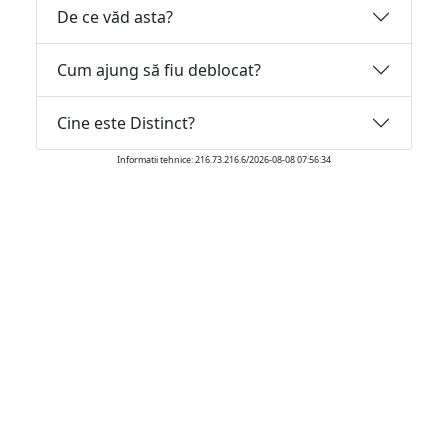
De ce văd asta?
Cum ajung să fiu deblocat?
Cine este Distinct?
Informatii tehnice: 216.73.216.6/2026-08-08 07:56:34