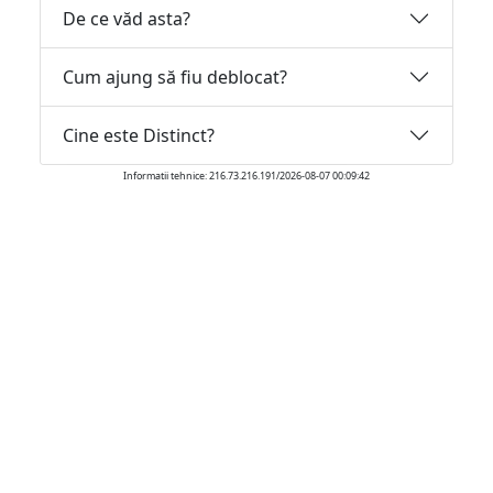
De ce văd asta?
Cum ajung să fiu deblocat?
Cine este Distinct?
Informatii tehnice: 216.73.216.191/2026-08-07 00:09:42