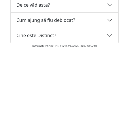
De ce văd asta?
Cum ajung să fiu deblocat?
Cine este Distinct?
Informatii tehnice: 216.73.216.192/2026-08-07 18:57:10