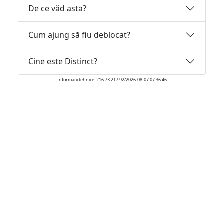
De ce văd asta?
Cum ajung să fiu deblocat?
Cine este Distinct?
Informatii tehnice: 216.73.217.92/2026-08-07 07:36:46