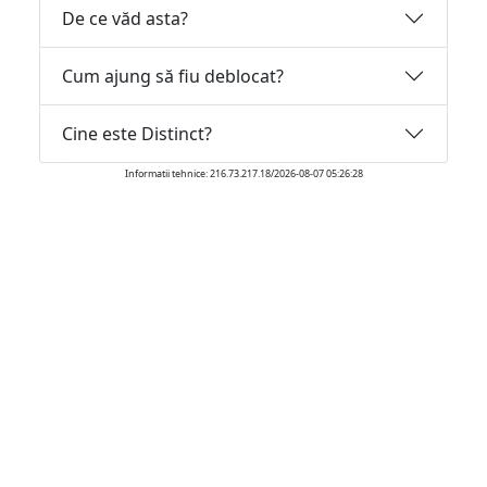
De ce văd asta?
Cum ajung să fiu deblocat?
Cine este Distinct?
Informatii tehnice: 216.73.217.18/2026-08-07 05:26:28