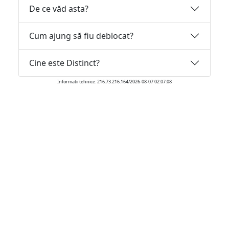
De ce văd asta?
Cum ajung să fiu deblocat?
Cine este Distinct?
Informatii tehnice: 216.73.216.164/2026-08-07 02:07:08