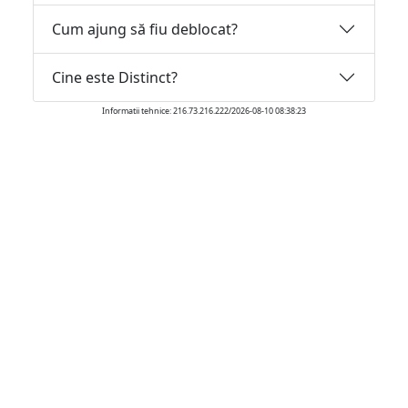
Cum ajung să fiu deblocat?
Cine este Distinct?
Informatii tehnice: 216.73.216.222/2026-08-10 08:38:23