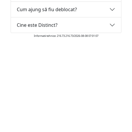
Cum ajung să fiu deblocat?
Cine este Distinct?
Informatii tehnice: 216.73.216.73/2026-08-08 07:01:07