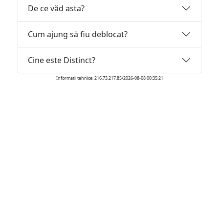
De ce văd asta?
Cum ajung să fiu deblocat?
Cine este Distinct?
Informatii tehnice: 216.73.217.85/2026-08-08 00:35:21