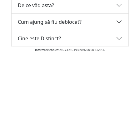
De ce văd asta?
Cum ajung să fiu deblocat?
Cine este Distinct?
Informatii tehnice: 216.73.216.199/2026-08-08 13:23:36