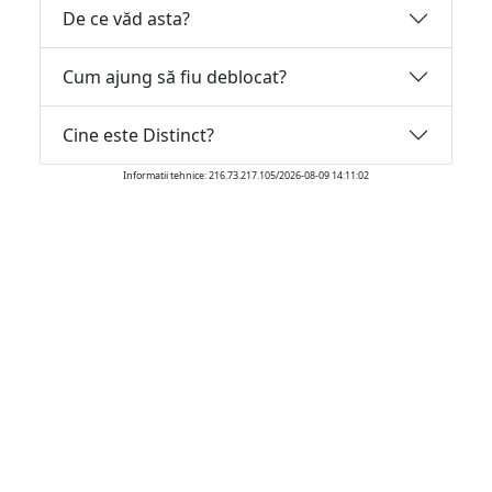
De ce văd asta?
Cum ajung să fiu deblocat?
Cine este Distinct?
Informatii tehnice: 216.73.217.105/2026-08-09 14:11:02