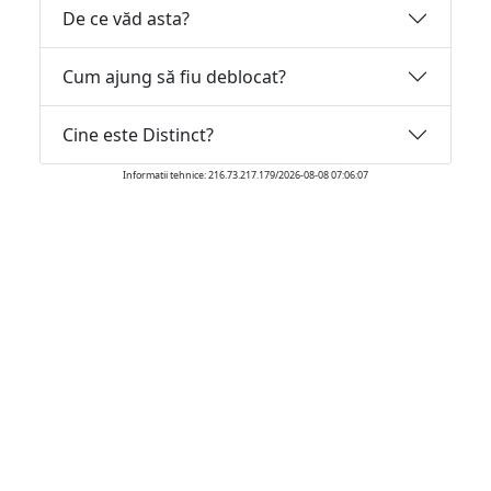
De ce văd asta?
Cum ajung să fiu deblocat?
Cine este Distinct?
Informatii tehnice: 216.73.217.179/2026-08-08 07:06:07