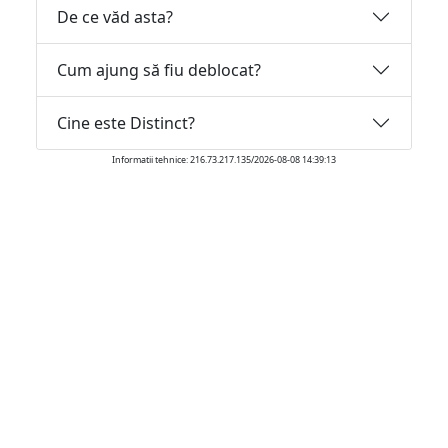
De ce văd asta?
Cum ajung să fiu deblocat?
Cine este Distinct?
Informatii tehnice: 216.73.217.135/2026-08-08 14:39:13