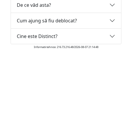
De ce văd asta?
Cum ajung să fiu deblocat?
Cine este Distinct?
Informatii tehnice: 216.73.216.48/2026-08-07 21:14:48