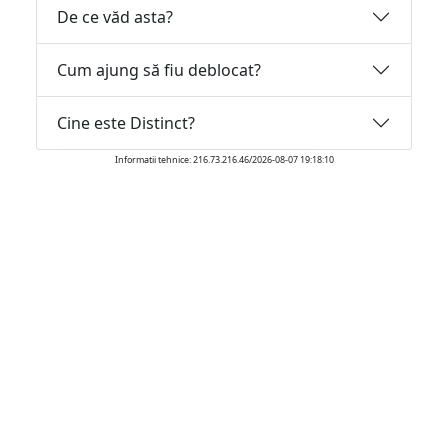
De ce văd asta?
Cum ajung să fiu deblocat?
Cine este Distinct?
Informatii tehnice: 216.73.216.46/2026-08-07 19:18:10