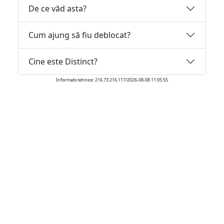
De ce văd asta?
Cum ajung să fiu deblocat?
Cine este Distinct?
Informatii tehnice: 216.73.216.117/2026-08-08 11:05:55