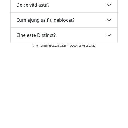
De ce văd asta?
Cum ajung să fiu deblocat?
Cine este Distinct?
Informatii tehnice: 216.73.217.72/2026-08-08 08:21:22