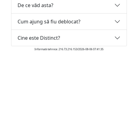
De ce văd asta?
Cum ajung să fiu deblocat?
Cine este Distinct?
Informatii tehnice: 216.73.216.153/2026-08-06 07:41:35