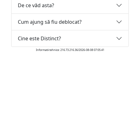
De ce văd asta?
Cum ajung să fiu deblocat?
Cine este Distinct?
Informatii tehnice: 216.73.216.36/2026-08-08 07:05:41