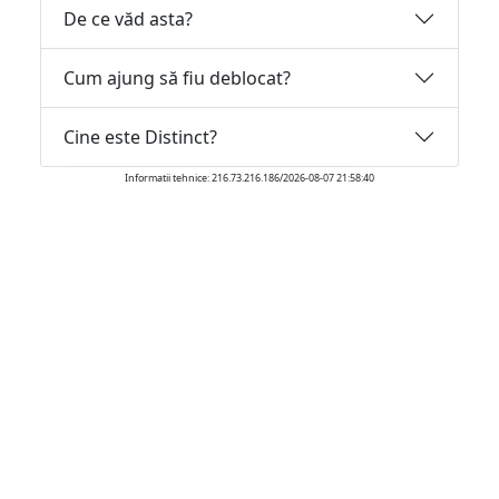
De ce văd asta?
Cum ajung să fiu deblocat?
Cine este Distinct?
Informatii tehnice: 216.73.216.186/2026-08-07 21:58:40