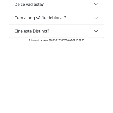
De ce văd asta?
Cum ajung să fiu deblocat?
Cine este Distinct?
Informatii tehnice: 216.73.217.33/2026-08-07 13:32:23