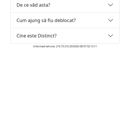
De ce văd asta?
Cum ajung să fiu deblocat?
Cine este Distinct?
Informatii tehnice: 216.73.216.33/2026-08-07 02:13:11