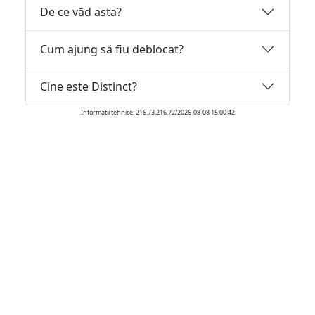
De ce văd asta?
Cum ajung să fiu deblocat?
Cine este Distinct?
Informatii tehnice: 216.73.216.72/2026-08-08 15:00:42