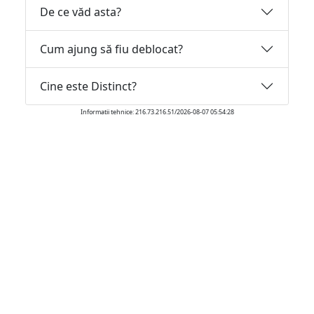
De ce văd asta?
Cum ajung să fiu deblocat?
Cine este Distinct?
Informatii tehnice: 216.73.216.51/2026-08-07 05:54:28